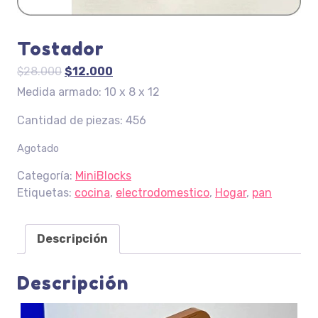
Tostador
El
El
$
28.000
$
12.000
precio
precio
Medida armado: 10 x 8 x 12
original
actual
Cantidad de piezas: 456
era:
es:
$28.000.
$12.000.
Agotado
Categoría:
MiniBlocks
Etiquetas:
cocina
,
electrodomestico
,
Hogar
,
pan
Descripción
Descripción