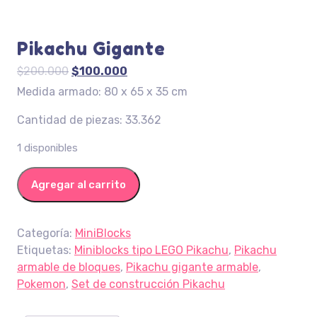
Pikachu Gigante
El
El
$
200.000
$
100.000
precio
precio
Medida armado: 80 x 65 x 35 cm
original
actual
Cantidad de piezas: 33.362
era:
es:
$200.000.
$100.000.
1 disponibles
Pikachu Gigante cantidad
Agregar al carrito
Categoría:
MiniBlocks
Etiquetas:
Miniblocks tipo LEGO Pikachu
,
Pikachu
armable de bloques
,
Pikachu gigante armable
,
Pokemon
,
Set de construcción Pikachu