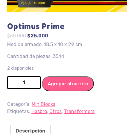
Optimus Prime
El
El
$
60.000
$
25.000
precio
precio
Medida armado: 18.5 x 10 x 29 cm
original
actual
Cantidad de piezas: 3544
era:
es:
$60.000.
$25.000.
2 disponibles
Optimus Prime cantidad
Agregar al carrito
Categoría:
MiniBlocks
Etiquetas:
Hasbro
,
Otros
,
Transformers
Descripción