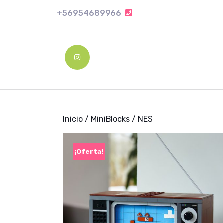
Skip
+56954689966
+56954689966
to
content
Skip
to
Instagram
content
Inicio
/
MiniBlocks
/ NES
¡Oferta!