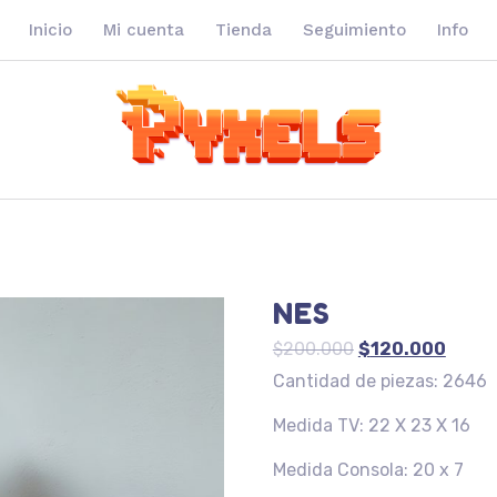
Inicio
Mi cuenta
Tienda
Seguimiento
Info
NES
El
El
$
200.000
$
120.000
precio
precio
Cantidad de piezas: 2646
original
actua
Medida TV: 22 X 23 X 16
era:
es:
$200.000.
$120.
Medida Consola: 20 x 7