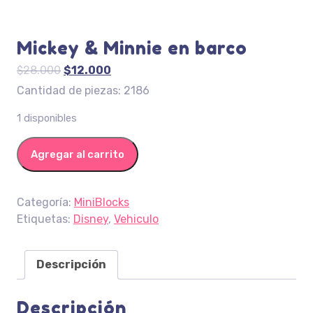
Mickey & Minnie en barco
El
El
$
28.000
$
12.000
precio
precio
Cantidad de piezas: 2186
original
actual
1 disponibles
era:
es:
$28.000.
$12.000.
Mickey & Minnie en barco cantidad
Agregar al carrito
Categoría:
MiniBlocks
Etiquetas:
Disney
,
Vehiculo
Descripción
Descripción