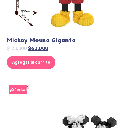
Mickey Mouse Gigante
El
El
$
120.000
$
60.000
precio
precio
original
actual
Agregar al carrito
era:
es:
$120.000.
$60.000.
¡Oferta!