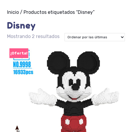
Inicio
/ Productos etiquetados “Disney”
Disney
Ordenado
Mostrando 2 resultados
por
los
¡Oferta!
últimos