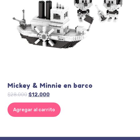
Mickey & Minnie en barco
El
El
$
28.000
$
12.000
precio
precio
original
actual
Agregar al carrito
era:
es:
$28.000.
$12.000.