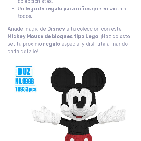
coleccionistas.
Un
lego de regalo para niños
que encanta a
todos.
Añade magia de
Disney
a tu colección con este
Mickey Mouse de bloques tipo Lego
. ¡Haz de este
set tu próximo
regalo
especial y disfruta armando
cada detalle!