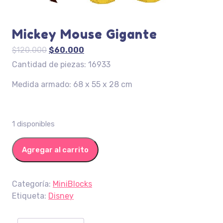
Mickey Mouse Gigante
El
El
$
120.000
$
60.000
precio
precio
Cantidad de piezas: 16933
original
actual
Medida armado: 68 x 55 x 28 cm
era:
es:
$120.000.
$60.000.
1 disponibles
Mickey Mouse Gigante cantidad
Agregar al carrito
Categoría:
MiniBlocks
Etiqueta:
Disney