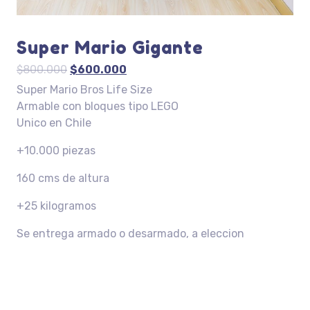
Super Mario Gigante
El
El
$
800.000
$
600.000
precio
precio
Super Mario Bros Life Size
original
actual
Armable con bloques tipo LEGO
era:
es:
Unico en Chile
$800.000.
$600.000.
+10.000 piezas
160 cms de altura
+25 kilogramos
Se entrega armado o desarmado, a eleccion