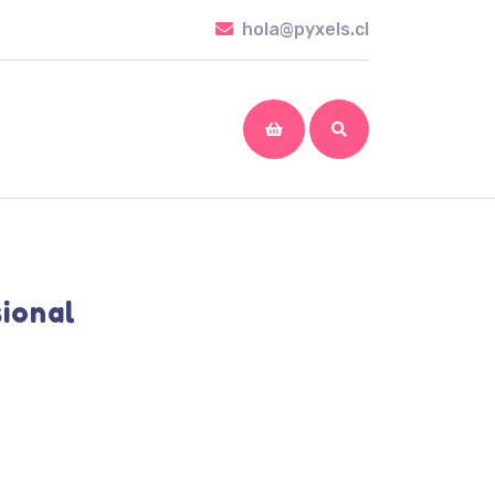
hola@pyxels.cl
hola@pyxels.cl
shopping
cart
sional