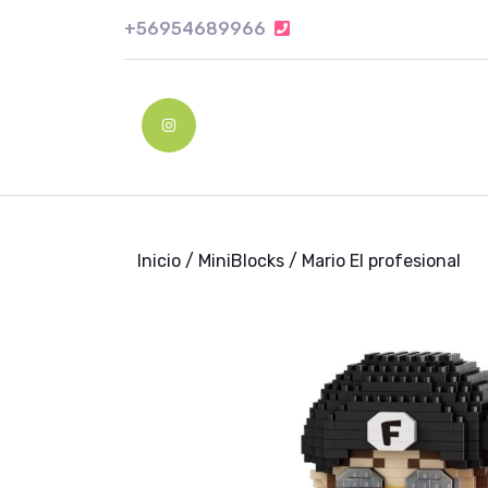
Skip
+56954689966
+56954689966
to
content
Skip
to
Instagram
content
Inicio
/
MiniBlocks
/ Mario El profesional