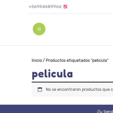
Skip
+56954689966
+56954689966
to
content
Skip
to
Instagram
content
Inicio
/ Productos etiquetados “pelicula”
pelicula
No se encontraron productos que c
¡Tu tien