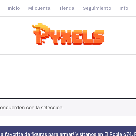
Inicio
Mi cuenta
Tienda
Seguimiento
Info
oncuerden con la selección.
da favorita de figuras para armar! Visítanos en El Roble 674, 