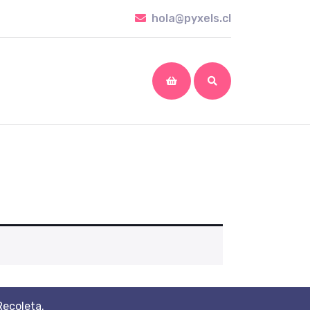
hola@pyxels.cl
hola@pyxels.cl
shopping
cart
Recoleta.