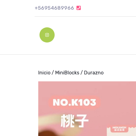
Skip
+56954689966
+56954689966
to
content
Skip
to
Instagram
content
Inicio
/
MiniBlocks
/ Durazno