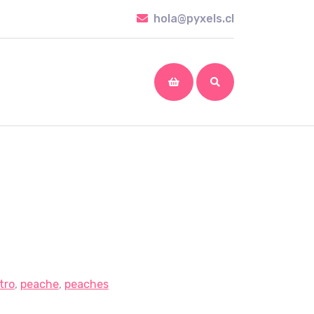
hola@pyxels.cl
hola@pyxels.cl
shopping
cart
tro
,
peache
,
peaches