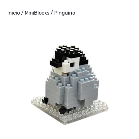
Inicio
/
MiniBlocks
/ Pingüino