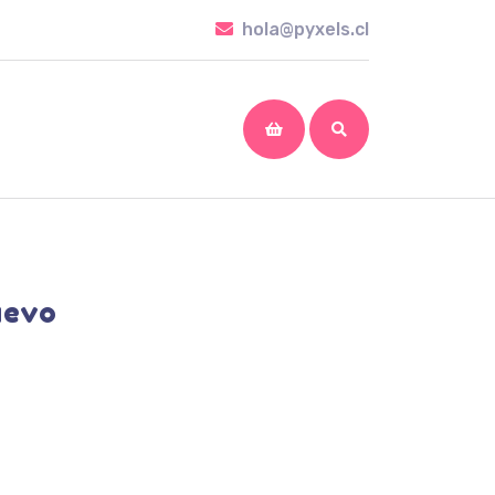
hola@pyxels.cl
hola@pyxels.cl
shopping
cart
uevo