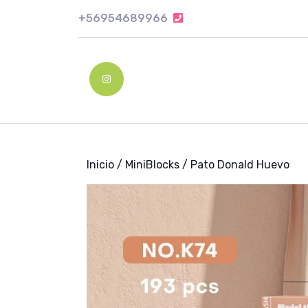
Skip
+56954689966
+56954689966
to
content
Skip
to
Instagram
content
Inicio
/
MiniBlocks
/ Pato Donald Huevo