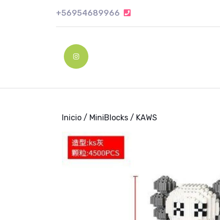
Skip
+56954689966
+56954689966
to
content
Skip
to
Instagram
content
Inicio
/
MiniBlocks
/ KAWS