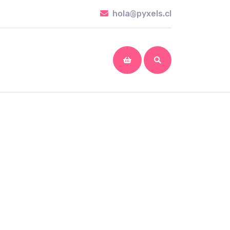
hola@pyxels.cl
hola@pyxels.cl
shopping
cart
m