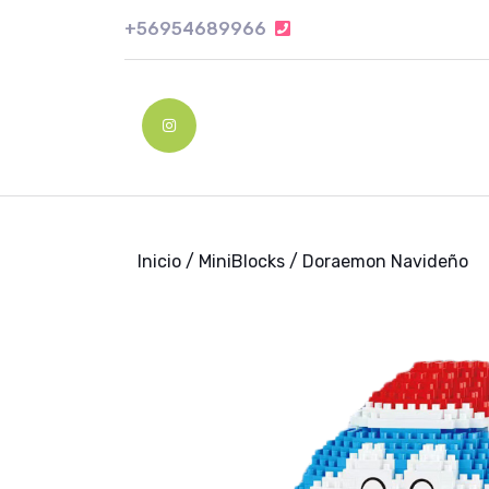
Skip
+56954689966
+56954689966
to
content
Skip
to
Instagram
content
Inicio
/
MiniBlocks
/ Doraemon Navideño