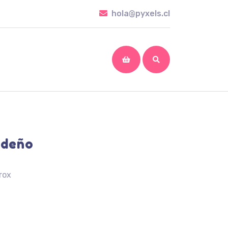
hola@pyxels.cl
hola@pyxels.cl
shopping
cart
ideño
rox