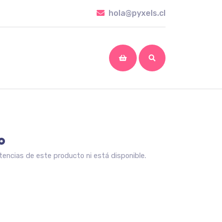
hola@pyxels.cl
hola@pyxels.cl
shopping
cart
o
encias de este producto ni está disponible.