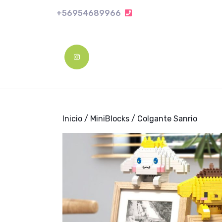
Skip
+56954689966
+56954689966
to
content
Skip
to
Instagram
content
Inicio
/
MiniBlocks
/ Colgante Sanrio