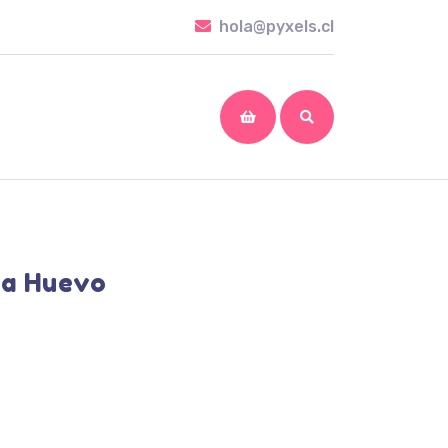
hola@pyxels.cl
hola@pyxels.cl
shopping
cart
ca Huevo