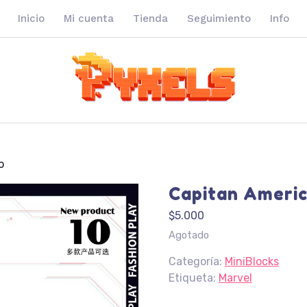
Inicio
Mi cuenta
Tienda
Seguimiento
Info
o
Capitan Ameri
$
5.000
Agotado
Categoría:
MiniBlocks
Etiqueta:
Marvel