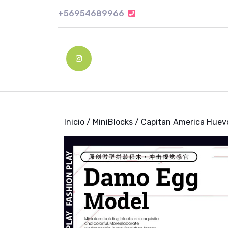
Skip
+56954689966
+56954689966
to
content
Skip
to
Instagram
content
Inicio
/
MiniBlocks
/ Capitan America Huev