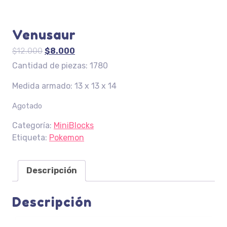
Venusaur
El
El
$
12.000
$
8.000
precio
precio
Cantidad de piezas: 1780
original
actual
Medida armado: 13 x 13 x 14
era:
es:
$12.000.
$8.000.
Agotado
Categoría:
MiniBlocks
Etiqueta:
Pokemon
Descripción
Descripción