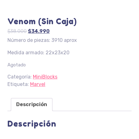
Venom (Sin Caja)
El
El
$
38.000
$
34.990
precio
precio
Número de piezas: 3910 aprox
original
actual
Medida armado: 22x23x20
era:
es:
$38.000.
$34.990.
Agotado
Categoría:
MiniBlocks
Etiqueta:
Marvel
Descripción
Descripción