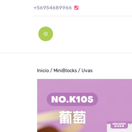
Skip
+56954689966
+56954689966
to
content
Skip
to
Instagram
content
Inicio
/
MiniBlocks
/ Uvas