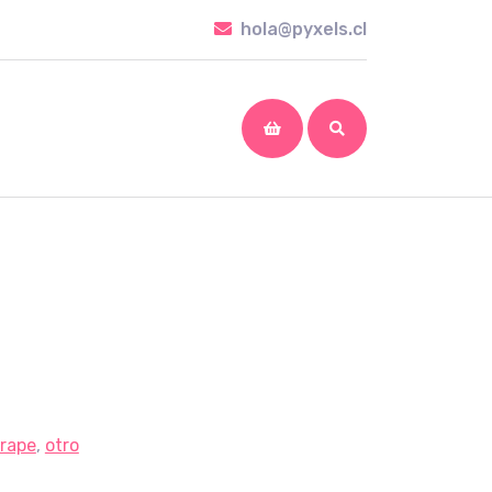
hola@pyxels.cl
hola@pyxels.cl
shopping
cart
rape
,
otro