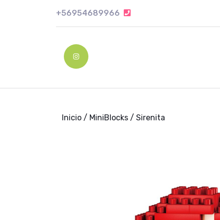
Skip
+56954689966
+56954689966
to
content
Skip
to
Instagram
content
Inicio
/
MiniBlocks
/ Sirenita