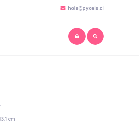
hola@pyxels.cl
hola@pyxels.cl
shopping
cart
x
13.1 cm