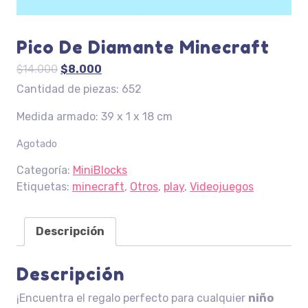
Pico De Diamante Minecraft
El
El
$
14.000
$
8.000
precio
precio
Cantidad de piezas: 652
original
actual
Medida armado: 39 x 1 x 18 cm
era:
es:
$14.000.
$8.000.
Agotado
Categoría:
MiniBlocks
Etiquetas:
minecraft
,
Otros
,
play
,
Videojuegos
Descripción
Descripción
¡Encuentra el regalo perfecto para cualquier
niño