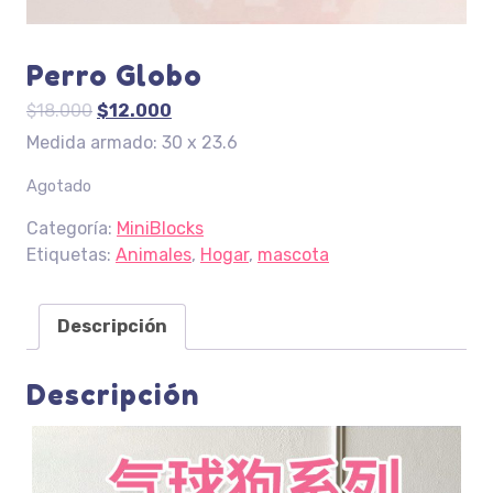
Perro Globo
El
El
$
18.000
$
12.000
precio
precio
Medida armado: 30 x 23.6
original
actual
Agotado
era:
es:
$18.000.
$12.000.
Categoría:
MiniBlocks
Etiquetas:
Animales
,
Hogar
,
mascota
Descripción
Descripción