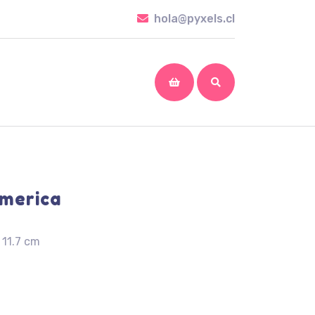
hola@pyxels.cl
hola@pyxels.cl
shopping
cart
America
 11.7 cm