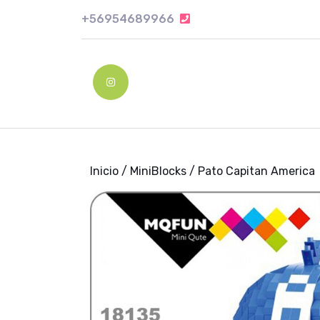
Skip
+56954689966
+56954689966
to
content
Skip
to
Instagram
content
Inicio
/
MiniBlocks
/ Pato Capitan America