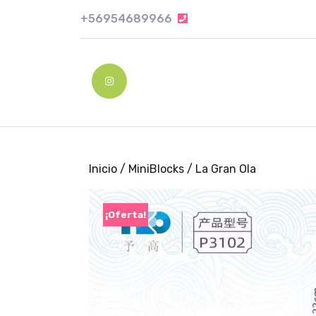
Skip
+56954689966
+56954689966
to
content
Skip
to
Instagram
content
Inicio
/
MiniBlocks
/ La Gran Ola
¡Oferta!