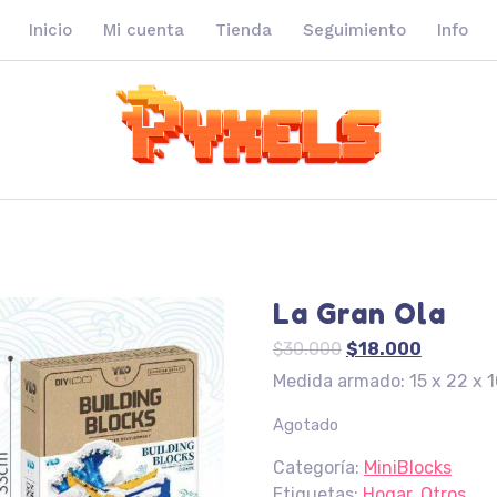
Inicio
Mi cuenta
Tienda
Seguimiento
Info
La Gran Ola
El
El
$
30.000
$
18.000
precio
precio
Medida armado: 15 x 22 x 
original
actual
Agotado
era:
es:
$30.000.
$18.000.
Categoría:
MiniBlocks
Etiquetas:
Hogar
,
Otros