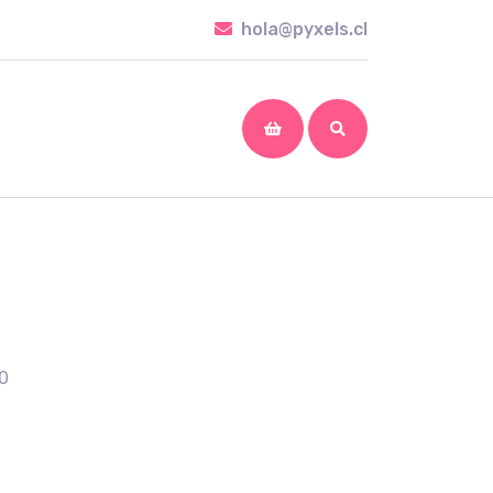
hola@pyxels.cl
hola@pyxels.cl
shopping
cart
10