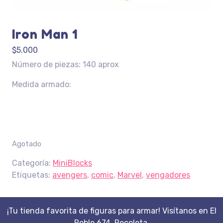
Iron Man 1
$
5.000
Número de piezas: 140 aprox
Medida armado:
Agotado
Categoría:
MiniBlocks
Etiquetas:
avengers
,
comic
,
Marvel
,
vengadores
¡Tu tienda favorita de figuras para armar! Visítanos en El
Roble 674, Recoleta.