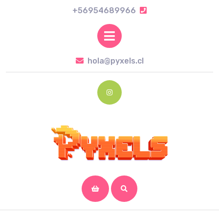
Skip
+56954689966
+56954689966
to
content
Open
Skip
Button
to
hola@pyxels.cl
hola@pyxels.cl
content
Instagram
shopping
cart