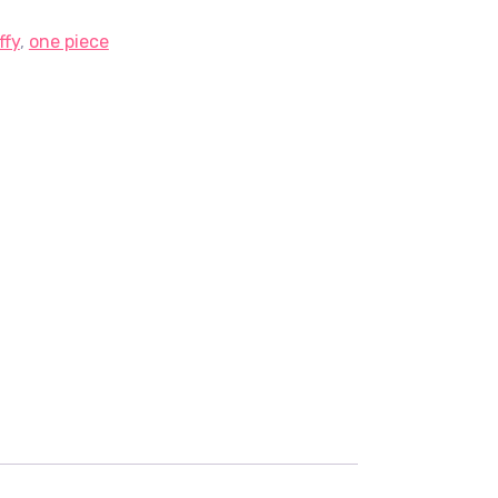
ffy
,
one piece