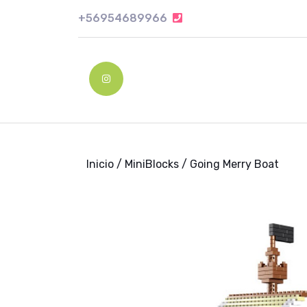
Skip
+56954689966
+56954689966
to
content
Skip
to
Instagram
content
Inicio
/
MiniBlocks
/ Going Merry Boat