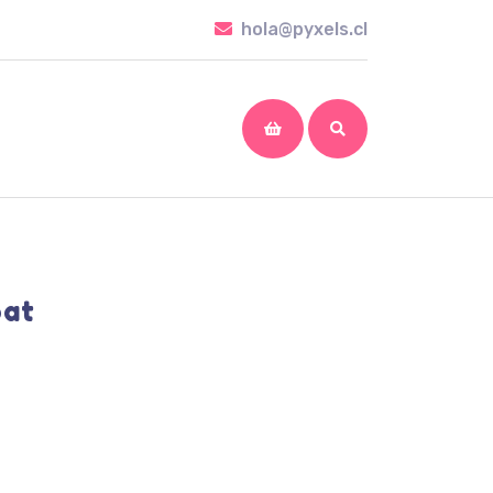
hola@pyxels.cl
hola@pyxels.cl
shopping
cart
oat