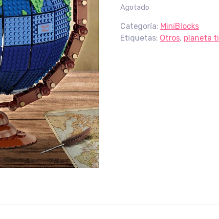
Agotado
Categoría:
MiniBlocks
Etiquetas:
Otros
,
planeta t