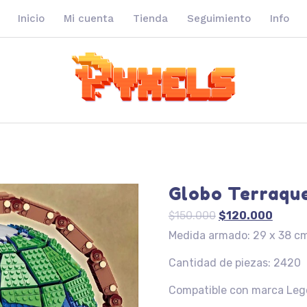
Inicio
Mi cuenta
Tienda
Seguimiento
Info
Globo Terraqu
El
El
$
150.000
$
120.000
precio
precio
Medida armado: 29 x 38 c
original
actual
Cantidad de piezas: 2420
era:
es:
$150.000.
$120.0
Compatible con marca Leg