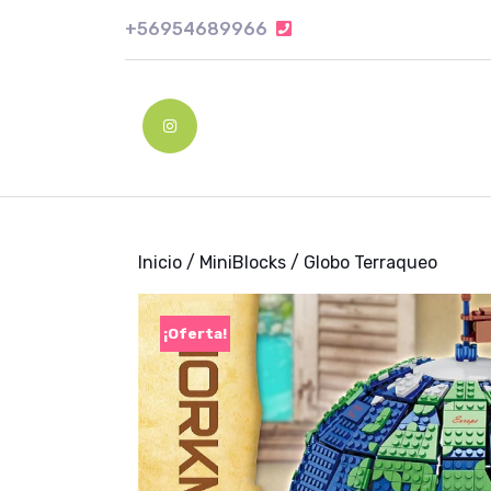
Skip
+56954689966
+56954689966
to
content
Skip
to
Instagram
content
Inicio
/
MiniBlocks
/ Globo Terraqueo
¡Oferta!