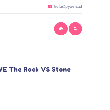
hola@pyxels.cl
hola@pyxels.cl
shopping
cart
E The Rock VS Stone