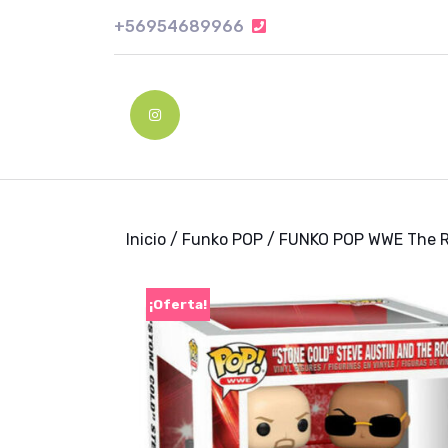
Skip
+56954689966
+56954689966
to
content
Skip
to
Instagram
content
Inicio
/
Funko POP
/ FUNKO POP WWE The R
¡Oferta!