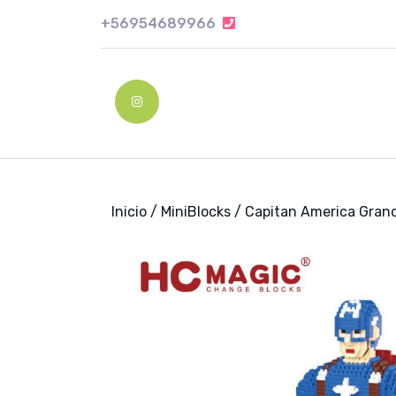
Skip
+56954689966
+56954689966
to
content
Skip
to
Instagram
content
Inicio
/
MiniBlocks
/ Capitan America Gran