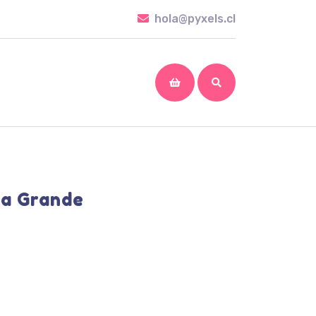
hola@pyxels.cl
hola@pyxels.cl
shopping
cart
ca Grande