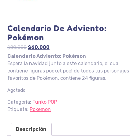
Calendario De Adviento:
Pokémon
El
El
$
80.000
$
60.000
precio
precio
Calendario Adviento: Pokémon
original
actual
Espera la navidad junto a este calendario, el cual
era:
es:
contiene figuras pocket pop! de todos tus personajes
$80.000.
$60.000.
favoritos de Pokémon, contiene 24 figuras.
Agotado
Categoría:
Funko POP
Etiqueta:
Pokemon
Descripción