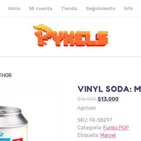
Inicio
Mi cuenta
Tienda
Seguimiento
Info
 THOR
VINYL SODA: 
El
El
$
16.000
$
13.000
precio
precio
Agotado
original
actual
SKU:
FK-58297
era:
es:
Categoría:
Funko POP
$16.000.
$13.000.
Etiqueta:
Marvel