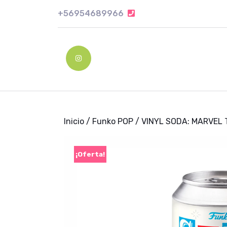
Skip
+56954689966
+56954689966
to
content
Skip
to
Instagram
content
Inicio
/
Funko POP
/ VINYL SODA: MARVEL
¡Oferta!