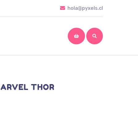
hola@pyxels.cl
hola@pyxels.cl
shopping
cart
MARVEL THOR