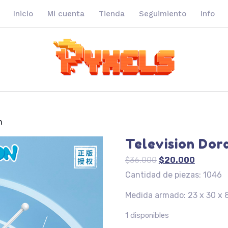
Inicio
Mi cuenta
Tienda
Seguimiento
Info
n
Television Do
El
El
$
36.000
$
20.000
precio
precio
Cantidad de piezas: 1046
original
actual
Medida armado: 23 x 30 x 
era:
es:
$36.000.
$20.000
1 disponibles