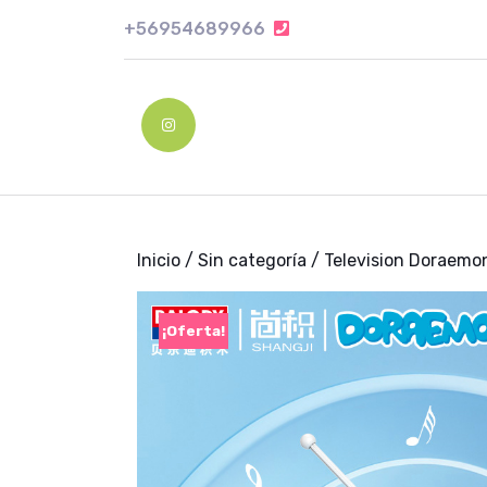
Skip
+56954689966
+56954689966
to
content
Skip
to
Instagram
content
Inicio
/
Sin categoría
/ Television Doraemo
¡Oferta!