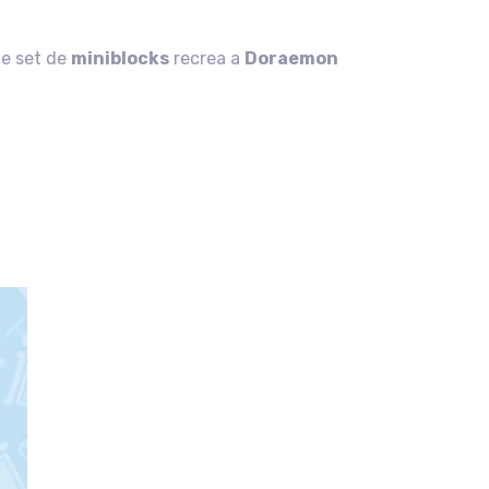
te set de
miniblocks
recrea a
Doraemon