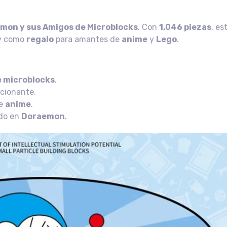
mon y sus Amigos de Microblocks
. Con
1,046 piezas
, es
 y como
regalo
para amantes de
anime
y
Lego
.
e microblocks
.
cionante.
de
anime
.
ado en
Doraemon
.