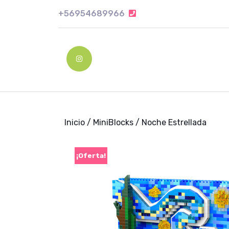
Skip
+56954689966
+56954689966
to
content
Skip
to
Instagram
content
Inicio
/
MiniBlocks
/ Noche Estrellada
¡Oferta!