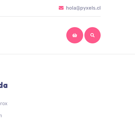
hola@pyxels.cl
hola@pyxels.cl
shopping
cart
da
prox
m