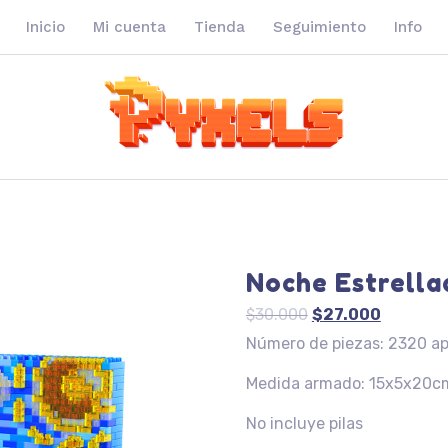
Inicio
Mi cuenta
Tienda
Seguimiento
Info
Noche Estrella
El
El
$
30.000
$
27.000
precio
precio
Número de piezas: 2320 a
original
actual
Medida armado: 15x5x20c
era:
es:
$30.000.
$27.000.
No incluye pilas