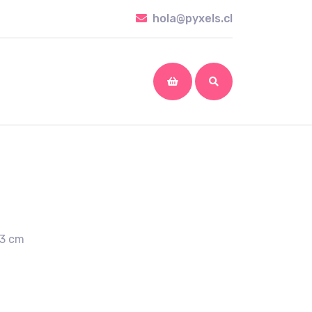
hola@pyxels.cl
hola@pyxels.cl
shopping
cart
23 cm