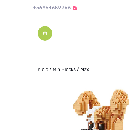
Skip
+56954689966
+56954689966
to
content
Skip
to
Instagram
content
Inicio
/
MiniBlocks
/ Max