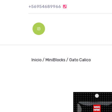
Skip
+56954689966
+56954689966
to
content
Skip
to
Instagram
content
Inicio
/
MiniBlocks
/ Gato Calico