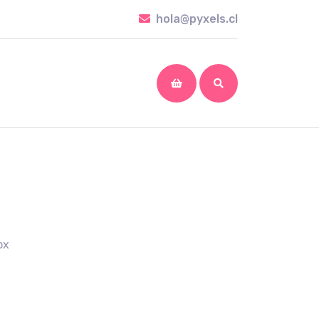
hola@pyxels.cl
hola@pyxels.cl
shopping
cart
ox