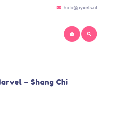
hola@pyxels.cl
hola@pyxels.cl
shopping
cart
arvel – Shang Chi