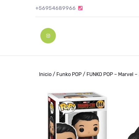
Skip
+56954689966
+56954689966
to
content
Skip
to
Instagram
content
Inicio
/
Funko POP
/ FUNKO POP – Marvel –