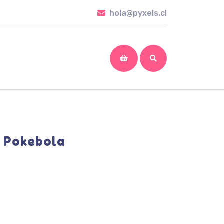
hola@pyxels.cl
hola@pyxels.cl
shopping
cart
 Pokebola