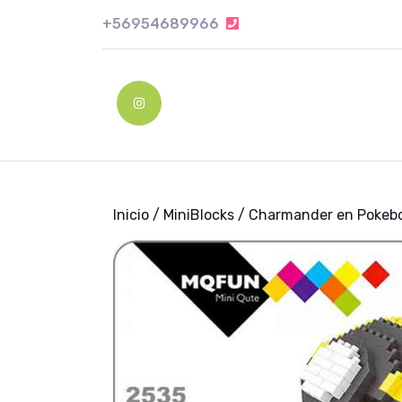
Skip
+56954689966
+56954689966
to
content
Skip
to
Instagram
content
Inicio
/
MiniBlocks
/ Charmander en Pokebo