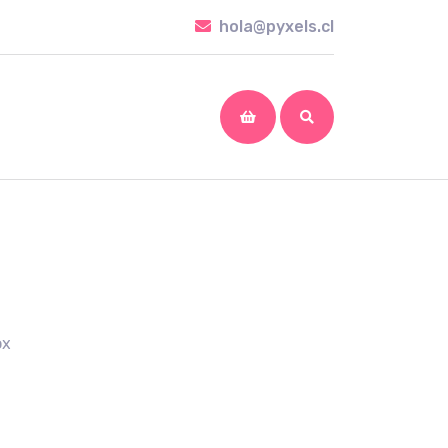
hola@pyxels.cl
hola@pyxels.cl
shopping
cart
ox