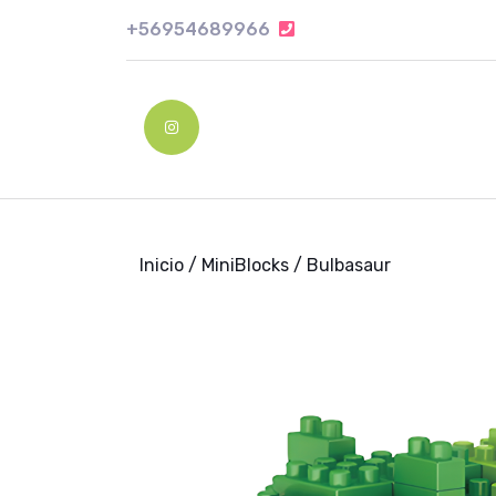
Skip
+56954689966
+56954689966
to
content
Skip
to
Instagram
content
Inicio
/
MiniBlocks
/ Bulbasaur