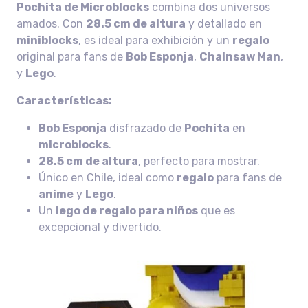
Pochita de Microblocks
combina dos universos
amados. Con
28.5 cm de altura
y detallado en
miniblocks
, es ideal para exhibición y un
regalo
original para fans de
Bob Esponja
,
Chainsaw Man
,
y
Lego
.
Características:
Bob Esponja
disfrazado de
Pochita
en
microblocks
.
28.5 cm de altura
, perfecto para mostrar.
Único en Chile, ideal como
regalo
para fans de
anime
y
Lego
.
Un
lego de regalo para niños
que es
excepcional y divertido.