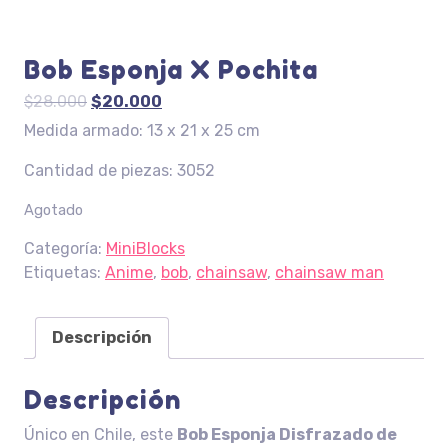
Bob Esponja X Pochita
El
El
$
28.000
$
20.000
precio
precio
Medida armado: 13 x 21 x 25 cm
original
actual
Cantidad de piezas: 3052
era:
es:
$28.000.
$20.000.
Agotado
Categoría:
MiniBlocks
Etiquetas:
Anime
,
bob
,
chainsaw
,
chainsaw man
Descripción
Descripción
Único en Chile, este
Bob Esponja Disfrazado de