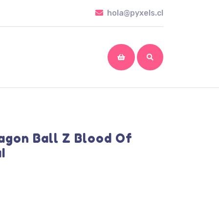
hola@pyxels.cl
hola@pyxels.cl
shopping
cart
agon Ball Z Blood Of
I