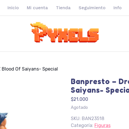
Inicio
Mi cuenta
Tienda
Seguimiento
Info
 Blood Of Saiyans- SpeciaI
Banpresto – Dr
Saiyans- Specia
$
21.000
Agotado
SKU:
BAN23518
Categoría:
Figuras