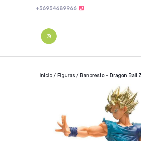
Skip
+56954689966
+56954689966
to
content
Skip
to
Instagram
content
Inicio
/
Figuras
/ Banpresto – Dragon Ball Z