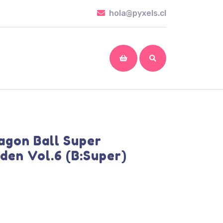
hola@pyxels.cl
hola@pyxels.cl
shopping
cart
agon Ball Super
den Vol.6 (B:Super)