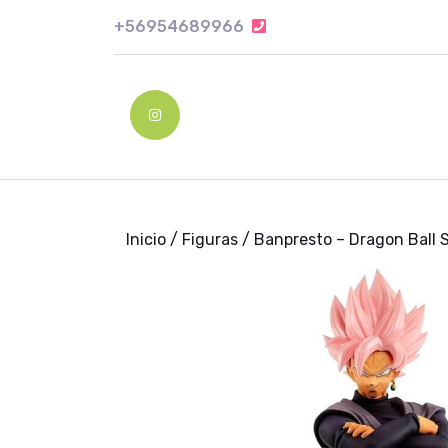
Skip
+56954689966
+56954689966
to
content
Skip
to
Instagram
content
Inicio
/
Figuras
/ Banpresto – Dragon Ball 