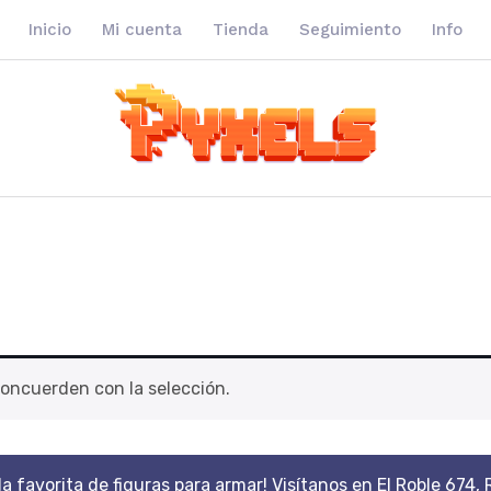
Inicio
Mi cuenta
Tienda
Seguimiento
Info
oncuerden con la selección.
da favorita de figuras para armar! Visítanos en El Roble 674, 