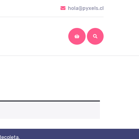
hola@pyxels.cl
hola@pyxels.cl
shopping
cart
Recoleta.