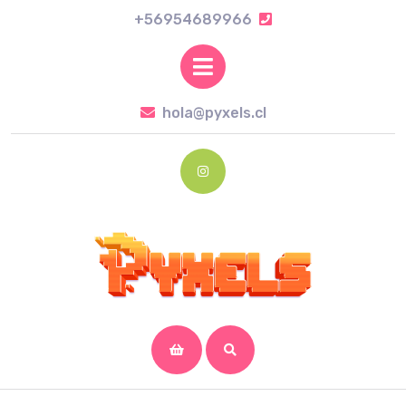
Skip
+56954689966
+56954689966
to
content
Open
Skip
Button
to
hola@pyxels.cl
hola@pyxels.cl
content
Instagram
shopping
cart