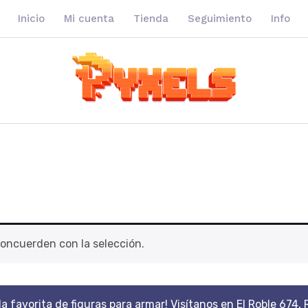
Inicio
Mi cuenta
Tienda
Seguimiento
Info
oncuerden con la selección.
da favorita de figuras para armar! Visítanos en El Roble 674, 