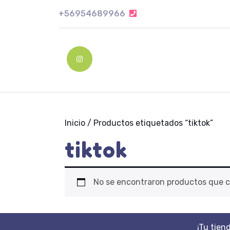
Skip
+56954689966
+56954689966
to
content
Skip
to
Instagram
content
Inicio
/ Productos etiquetados “tiktok”
tiktok
No se encontraron productos que c
¡Tu tien