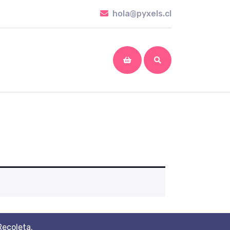
hola@pyxels.cl
hola@pyxels.cl
shopping
cart
Recoleta.