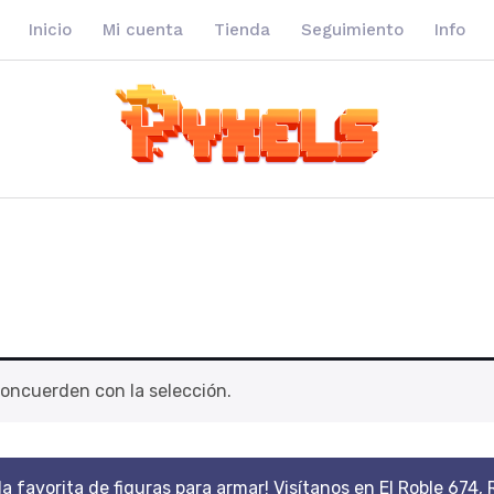
Inicio
Mi cuenta
Tienda
Seguimiento
Info
oncuerden con la selección.
da favorita de figuras para armar! Visítanos en El Roble 674, 