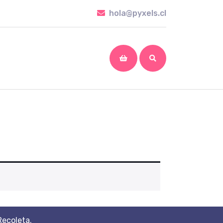
hola@pyxels.cl
hola@pyxels.cl
shopping
cart
Recoleta.