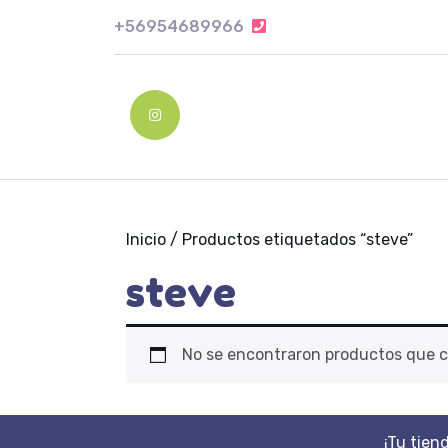
Skip
+56954689966
+56954689966
to
content
Skip
to
Instagram
content
Inicio
/ Productos etiquetados “steve”
steve
No se encontraron productos que c
¡Tu tien