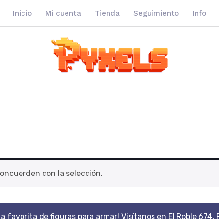
Inicio
Mi cuenta
Tienda
Seguimiento
Info
oncuerden con la selección.
da favorita de figuras para armar! Visítanos en El Roble 674, 