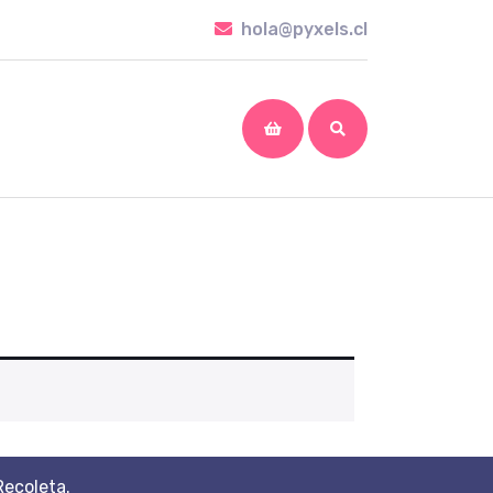
hola@pyxels.cl
hola@pyxels.cl
shopping
cart
Recoleta.