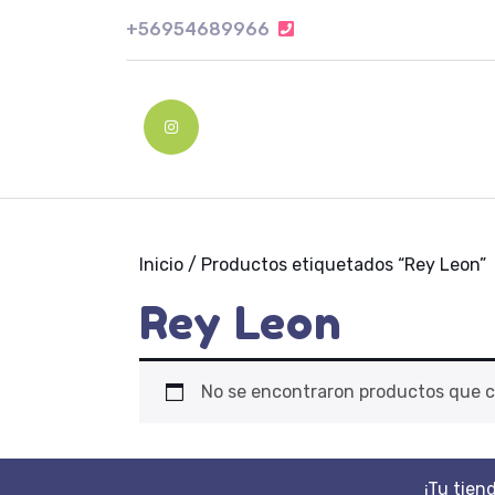
Skip
+56954689966
+56954689966
to
content
Skip
to
Instagram
content
Inicio
/ Productos etiquetados “Rey Leon”
Rey Leon
No se encontraron productos que c
¡Tu tien