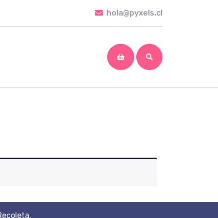
hola@pyxels.cl
hola@pyxels.cl
shopping
cart
Recoleta.