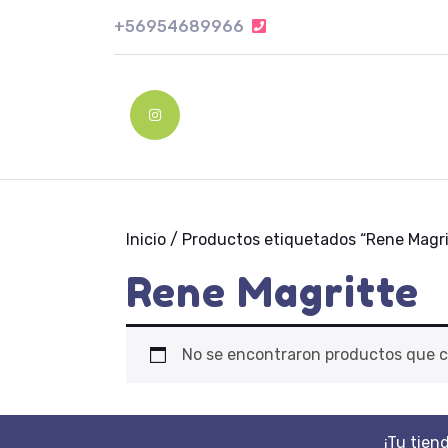
Skip
+56954689966
+56954689966
to
content
Skip
to
Instagram
content
Inicio
/ Productos etiquetados “Rene Magri
Rene Magritte
No se encontraron productos que c
¡Tu tien