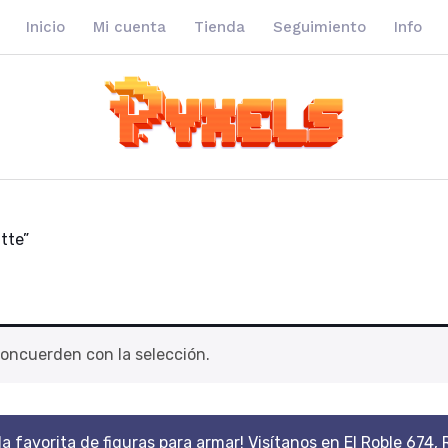
Inicio
Mi cuenta
Tienda
Seguimiento
Info
tte”
oncuerden con la selección.
da favorita de figuras para armar! Visítanos en El Roble 674, 