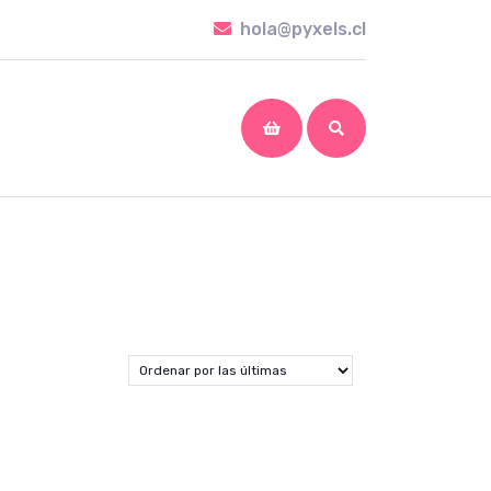
hola@pyxels.cl
hola@pyxels.cl
shopping
cart