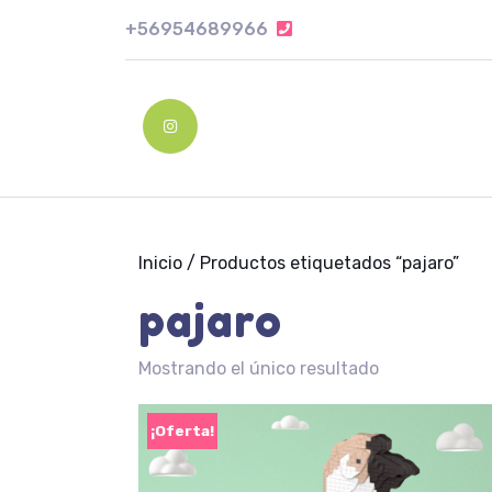
Skip
+56954689966
+56954689966
to
content
Skip
to
Instagram
content
Inicio
/ Productos etiquetados “pajaro”
pajaro
Mostrando el único resultado
¡Oferta!