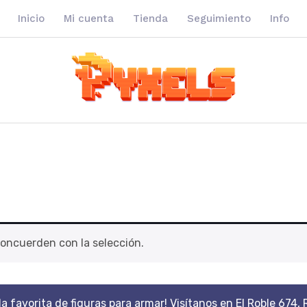
Inicio
Mi cuenta
Tienda
Seguimiento
Info
oncuerden con la selección.
da favorita de figuras para armar! Visítanos en El Roble 674, 