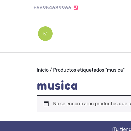
Skip
+56954689966
+56954689966
to
content
Skip
to
Instagram
content
Inicio
/ Productos etiquetados “musica”
musica
No se encontraron productos que c
¡Tu tien