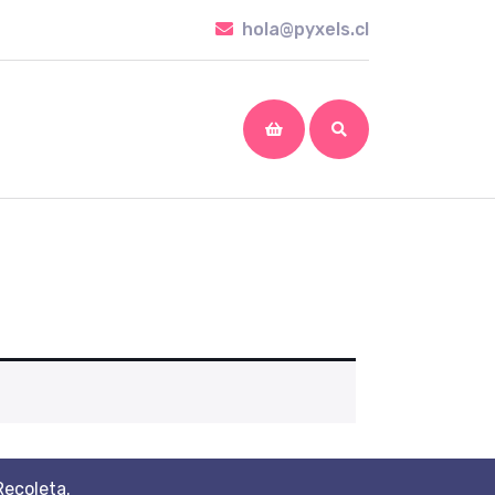
hola@pyxels.cl
hola@pyxels.cl
shopping
cart
Recoleta.